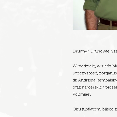
Druhny i Druhowie, Sz
W niedzielę, w siedzib
uroczystość, zorganizo
dr. Andrzeja Rembalski
oraz harcerskich pio
Poloniae”.
Obu jubilatom, blisko 