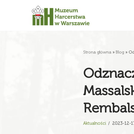
Przejdź
do
treści
Strona główna
»
Blog
»
Od
Odznacz
Massals
Rembals
Aktualności
2023-12-1