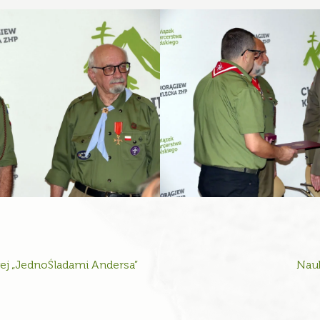
ej „JednoŚladami Andersa”
Nauk