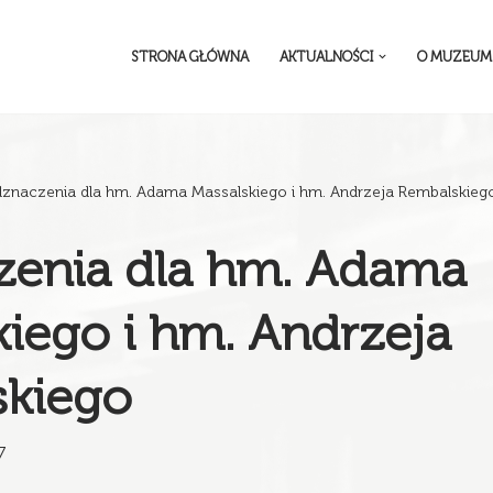
STRONA GŁÓWNA
AKTUALNOŚCI
O MUZEUM
znaczenia dla hm. Adama Massalskiego i hm. Andrzeja Rembalskieg
enia dla hm. Adama
kiego i hm. Andrzeja
kiego
7