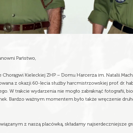
anowni Państwo,
ie Chorągwi Kieleckiej ZHP – Domu Harcerza im. Natalii Mach
wana z okazji 60-lecia służby harcmistrzowskiej prof. dr. ha
ego. W trakcie wydarzenia nie mogło zabraknąć fotografii, 
senek. Bardzo ważnym momentem było także wręczenie druh
związanym z naszą placówką, składamy najserdeczniejsze gra