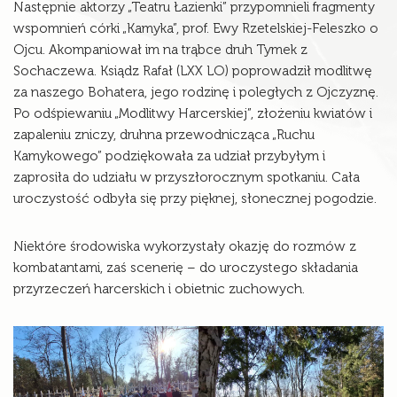
Następnie aktorzy „Teatru Łazienki” przypomnieli fragmenty
wspomnień córki „Kamyka”, prof. Ewy Rzetelskiej-Feleszko o
Ojcu. Akompaniował im na trąbce druh Tymek z
Sochaczewa. Ksiądz Rafał (LXX LO) poprowadził modlitwę
za naszego Bohatera, jego rodzinę i poległych z Ojczyznę.
Po odśpiewaniu „Modlitwy Harcerskiej”, złożeniu kwiatów i
zapaleniu zniczy, druhna przewodnicząca „Ruchu
Kamykowego” podziękowała za udział przybyłym i
zaprosiła do udziału w przyszłorocznym spotkaniu. Cała
uroczystość odbyła się przy pięknej, słonecznej pogodzie.
Niektóre środowiska wykorzystały okazję do rozmów z
kombatantami, zaś scenerię – do uroczystego składania
przyrzeczeń harcerskich i obietnic zuchowych.