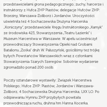
przedstawicielami grona pedagogicznego; zuchy, harcerze i
instruktorzy z Hufca ZHP Piastów, delegacje Hufców ZHP:
Brzeziny, Warszawa-Żoliborz i Jordanów. Uroczystości
uświetniła też 4 Sochaczewska Drużyna Harcerska
„Koniczyny”, przedstawiciele Kręgu Instruktorskiego „Kamyk”
ze środowiska 423, Stowarzyszenia „Teatru Łazienki” i
Muzeum Harcerstwa w Warszawie. W apelu uczestniczył
przewodniczący Stowarzyszenia Opieki nad Grobami
Batalionu „Zośka” druh W. Paluszyński, gościliśmy też trójkę
byłych Powstańców Warszawskich wraz z członkami
Stowarzyszenia Szarych Szeregów. Sobotnie wydarzenie
zgromadziło ponad 200 osób.
Poczty sztandarowe wystawiły: Związek Harcerstwa
Polskiego; Hufce ZHP: Piastów, Jordanów i Warszawa-
Żoliborz; 4 Sochaczewska Drużyna Harcerska; LXX LO. Po
odśpiewaniu Hymnu ZHP przybyłych powitała
przewodnicząca ruchu, druhna hm Hanna Kocerka.